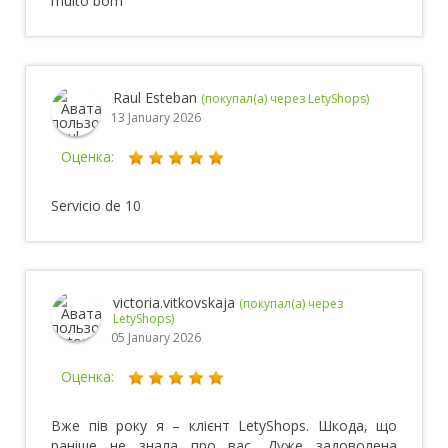
muito bom
Raul Esteban
(покупал(а) через LetyShops)
13 January 2026
Оценка:
Servicio de 10
victoria.vitkovskaja
(покупал(а) через
LetyShops)
05 January 2026
Оценка:
Вже пів року я – клієнт LetyShops. Шкода, що
раніше не знала про вас. Дуже задоволена