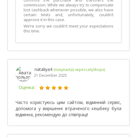
confirms the purchase and transfers the
commission. While we always try to compensate
lost cashback whenever possible, we also have
certain limits and, unfortunately, couldn’t
approve it in this case.
We’re sorry we couldn’t meet your expectations
this time.
nataliya4
(покупал(а) через LetyShops)
21 December 2025
Оценка:
Часто користуюсь цим сайтом, відмінний сервіс,
допомога у вирішенні втраченого кешбеку була
відмінна, рекомендую до співпраці!