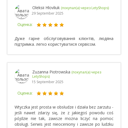
Oleksii Hlovliuk
(покупал(а) через LetyShops)
29 September 2025
Оценка:
Дуже гарне обслуговування клієнтів, людяна
підтримка. легко користуватися сервісом.
Zuzanna Piotrowska
(покупал(а) через
LetyShops)
15 September 2025
Оценка:
Wtyczka jest prosta w obsłudze i działa bez zarzutu -
jeśli nawet zdarzy się, że z jakiegoś powodu coś
pójdzie nie tak, zawsze można liczyć na pomoc
obsługi. Serwis jest nieoceniony i zawsze po ludzku