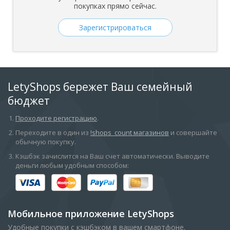
покупках прямо сейчас.
Зарегистрироваться
LetyShops бережет Ваш семейный
бюджет
Проходите регистрацию
.
П​ереходите в один из
!shops_count магазинов
и совершайте
обычную покупку.
Кэшбэк зачислится на Ваш счет автоматически. Выводите
деньги любым удобным способом:
Мобильное приложение LetyShops
Удобные покупки с кэшбэком в вашем смартфоне.