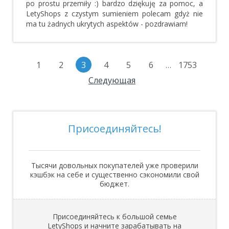
po prostu przemiły :) bardzo dziękuję za pomoc, a
LetyShops z czystym sumieniem polecam gdyż nie
ma tu żadnych ukrytych aspektów - pozdrawiam!
1
2
3
4
5
6
1753
…
Следующая
Присоединяйтесь!
Тысячи довольных покупателей уже проверили
кэшбэк на себе и существенно сэкономили свой
бюджет.
Присоединяйтесь к большой семье
LetyShops и начните зарабатывать на