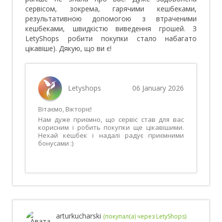
сервісом, зокрема, гарячими кешбеками,
результативною допомогою з втраченими
кешбеками, швидкістю виведення грошей. З
LetyShops робити покупки стало набагато
цікавіше). Дякую, що ви є!
Letyshops
06 January 2026
Вітаємо, Вікторіє!
Нам дуже приємно, що сервіс став для вас
корисним і робить покупки ще цікавішими.
Нехай кешбек і надалі радує приємними
бонусами :)
arturkucharski
(покупал(а) через LetyShops)