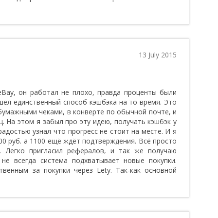
13 July 2015
eBay, он работал не плохо, правда проценты были
шел единственный способ кэшбэка на то время. Это
бумажными чеками, в конверте по обычной почте, и
. На этом я забыл про эту идею, получать кэшбэк у
 радостью узнал что прогресс не стоит на месте. И я
00 руб. а 1100 ещё ждёт подтверждения. Всё просто
. Легко пригласил рефералов, и так же получаю
 не всегда система подхватывает новые покупки.
венным за покупки через Lety. Так-как основной