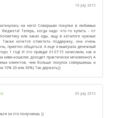
10 July 2015
наткнулась на него! Совершаю покупки в любимых
 бюджета! Теперь, когда надо что-то купить - от
/косметику или заказ еды, ищу в каталоге нужные
! Также хочется отметить поддержку, она очень
очь, приятно общаться. А еще я выиграла денежный
ps 1 год! И это правда! 01.07.15 зачислили, как и
на киви-кошелек доходит практически мгновенно!) А
нных клиентов, чем больше покупок совершаешь и
на 10% 20 или 30%) Так держать))
05 July 2015
s)
ьги за это получаешь ))